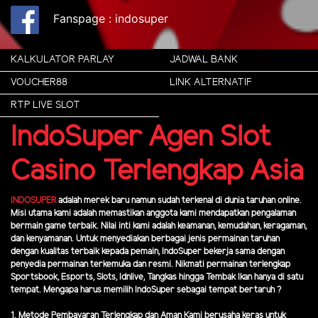
Fanspage : indosuper
KALKULATOR PARLAY
JADWAL BANK
VOUCHER88
LINK ALTERNATIF
RTP LIVE SLOT
IndoSuper Agen Slot
Casino Terlengkap Asia
INDOSUPER
adalah merek baru namun sudah terkenal di dunia taruhan online.
Misi utama kami adalah memastikan anggota kami mendapatkan pengalaman
bermain game terbaik. Nilai inti kami adalah keamanan, kemudahan, keragaman,
dan kenyamanan. Untuk menyediakan berbagai jenis permainan taruhan
dengan kualitas terbaik kepada pemain, IndoSuper bekerja sama dengan
penyedia permainan terkemuka dan resmi. Nikmati permainan terlengkap
Sportsbook, Esports, Slots, Idnlive, Tangkas hingga Tembak Ikan hanya di satu
tempat. Mengapa harus memilih IndoSuper sebagai tempat bertaruh ?
1. Metode Pembayaran Terlengkap dan Aman Kami berusaha keras untuk