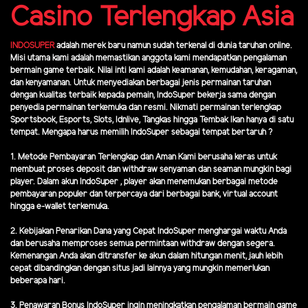
Casino Terlengkap Asia
INDOSUPER
adalah merek baru namun sudah terkenal di dunia taruhan online.
Misi utama kami adalah memastikan anggota kami mendapatkan pengalaman
bermain game terbaik. Nilai inti kami adalah keamanan, kemudahan, keragaman,
dan kenyamanan. Untuk menyediakan berbagai jenis permainan taruhan
dengan kualitas terbaik kepada pemain, IndoSuper bekerja sama dengan
penyedia permainan terkemuka dan resmi. Nikmati permainan terlengkap
Sportsbook, Esports, Slots, Idnlive, Tangkas hingga Tembak Ikan hanya di satu
tempat. Mengapa harus memilih IndoSuper sebagai tempat bertaruh ?
1. Metode Pembayaran Terlengkap dan Aman Kami berusaha keras untuk
membuat proses deposit dan withdraw senyaman dan seaman mungkin bagi
player. Dalam akun IndoSuper , player akan menemukan berbagai metode
pembayaran populer dan terpercaya dari berbagai bank, virtual account
hingga e-wallet terkemuka.
2. Kebijakan Penarikan Dana yang Cepat IndoSuper menghargai waktu Anda
dan berusaha memproses semua permintaan withdraw dengan segera.
Kemenangan Anda akan ditransfer ke akun dalam hitungan menit, jauh lebih
cepat dibandingkan dengan situs jadi lainnya yang mungkin memerlukan
beberapa hari.
3. Penawaran Bonus IndoSuper ingin meningkatkan pengalaman bermain game