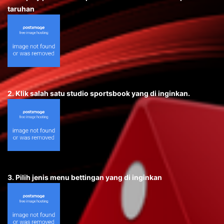
taruhan
2. Klik salah satu studio sportsbook yang di inginkan.
3. Pilih jenis menu bettingan yang di inginkan