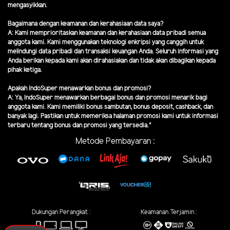
mengasyikkan.
Bagaimana dengan keamanan dan kerahasiaan data saya?
A: Kami memprioritaskan keamanan dan kerahasiaan data pribadi semua
anggota kami. Kami menggunakan teknologi enkripsi yang canggih untuk
melindungi data pribadi dan transaksi keuangan Anda. Seluruh informasi yang
Anda berikan kepada kami akan dirahasiakan dan tidak akan dibagikan kepada
pihak ketiga.
Apakah IndoSuper menawarkan bonus dan promosi?
A: Ya, IndoSuper menawarkan berbagai bonus dan promosi menarik bagi
anggota kami. Kami memiliki bonus sambutan, bonus deposit, cashback, dan
banyak lagi. Pastikan untuk memeriksa halaman promosi kami untuk informasi
terbaru tentang bonus dan promosi yang tersedia."
Metode Pembayaran :
Dukungan Perangkat :
Keamanan Terjamin :