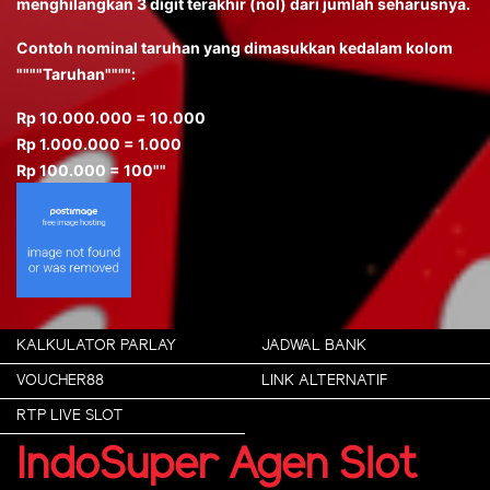
menghilangkan 3 digit terakhir (nol) dari jumlah seharusnya.
Contoh nominal taruhan yang dimasukkan kedalam kolom
""""Taruhan"""":
Rp 10.000.000 = 10.000
Rp 1.000.000 = 1.000
Rp 100.000 = 100""
KALKULATOR PARLAY
JADWAL BANK
VOUCHER88
LINK ALTERNATIF
RTP LIVE SLOT
IndoSuper Agen Slot