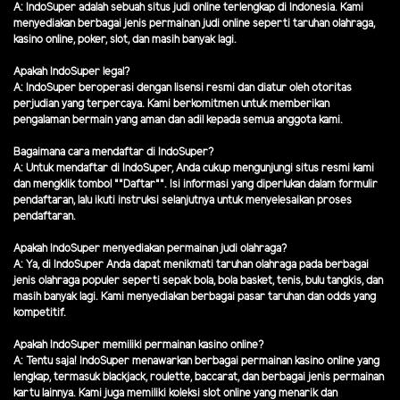
A: IndoSuper adalah sebuah situs judi online terlengkap di Indonesia. Kami
menyediakan berbagai jenis permainan judi online seperti taruhan olahraga,
kasino online, poker, slot, dan masih banyak lagi.
Apakah IndoSuper legal?
A: IndoSuper beroperasi dengan lisensi resmi dan diatur oleh otoritas
perjudian yang terpercaya. Kami berkomitmen untuk memberikan
pengalaman bermain yang aman dan adil kepada semua anggota kami.
Bagaimana cara mendaftar di IndoSuper?
A: Untuk mendaftar di IndoSuper, Anda cukup mengunjungi situs resmi kami
dan mengklik tombol ""Daftar"". Isi informasi yang diperlukan dalam formulir
pendaftaran, lalu ikuti instruksi selanjutnya untuk menyelesaikan proses
pendaftaran.
Apakah IndoSuper menyediakan permainan judi olahraga?
A: Ya, di IndoSuper Anda dapat menikmati taruhan olahraga pada berbagai
jenis olahraga populer seperti sepak bola, bola basket, tenis, bulu tangkis, dan
masih banyak lagi. Kami menyediakan berbagai pasar taruhan dan odds yang
kompetitif.
Apakah IndoSuper memiliki permainan kasino online?
A: Tentu saja! IndoSuper menawarkan berbagai permainan kasino online yang
lengkap, termasuk blackjack, roulette, baccarat, dan berbagai jenis permainan
kartu lainnya. Kami juga memiliki koleksi slot online yang menarik dan