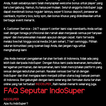
Anda, itulah sebabnya kami telah menyiapkan welcome bonus untuk player yang
baru bergabung. Namun, itu hanya permulaan. Seluruh anggota IndoSuper juga
dapat menikmati bonus reguler lainnya, seperti bonus deposit, penawaran
cashback, mystery box, lucky spin, dan bonus khusus yang didedikasikan untuk
berbagai event menarik.
4. Customer Service - 24/7 support center kami siap membantu Anda setiap
saat dengan tenaga profesional dan ramah akan menjawab semua pertanyaan
player dan menyelesaikan masalah apa pun dengan cepat. Kami tersedia
melalui livechat hingga social media 24 jam sehari, 7 hari seminggu. Pilihlah
saluran komunikasi yang nyaman bagi Anda, dan jangan ragu untuk
menghubungi kami
Jika Anda mencari pengalaman taruhan terbaik di Indonesia, tidak ada yang
lebih baik daripada IndoSuper. Dengan fokus kami pada keamanan, kemudahan,
keragaman permainan, dan kenyamanan, kami telah menciptakan platform yang
sesuai dengan kebutuhan pemain. Rasakan sensasi bertaruh dengan
IndoSuper dan lihat mengapa kami menjadi pilihan utama bagi banyak pemain
di Indonesia. Bergabunglah dengan kami sekarang dan temukan dunia taruhan
online yang tak terbatas!
INDOSUPER
,
Raih hadiah menarik sekarang juga.
FAQ Seputar IndoSuper
INDOSUPER
Apa itu IndoSuper?