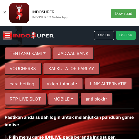
×
INDOSUPER
Download
INDOSUPER Mobile App
MASUK
DAFTAR
TENTANG KAMI
JADWAL BANK
VOUCHER88
KALKULATOR PARLAY
cara betting
video-tutorial
LINK ALTERNATIF
RTP LIVE SLOT
MOBILE
anti blokirr
Pastikan anda sudah login untuk melanjutkan panduan game
idnlive
1. Pilih menu game IDNLIVE pada beranda Indosuper.