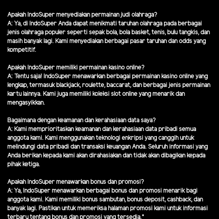
Apakah IndoSuper menyediakan permainan judi olahraga?
A: Ya, di IndoSuper Anda dapat menikmati taruhan olahraga pada berbagai
jenis olahraga populer seperti sepak bola, bola basket, tenis, bulu tangkis, dan
masih banyak lagi. Kami menyediakan berbagai pasar taruhan dan odds yang
kompetitif.
Apakah IndoSuper memiliki permainan kasino online?
A: Tentu saja! IndoSuper menawarkan berbagai permainan kasino online yang
lengkap, termasuk blackjack, roulette, baccarat, dan berbagai jenis permainan
kartu lainnya. Kami juga memiliki koleksi slot online yang menarik dan
mengasyikkan.
Bagaimana dengan keamanan dan kerahasiaan data saya?
A: Kami memprioritaskan keamanan dan kerahasiaan data pribadi semua
anggota kami. Kami menggunakan teknologi enkripsi yang canggih untuk
melindungi data pribadi dan transaksi keuangan Anda. Seluruh informasi yang
Anda berikan kepada kami akan dirahasiakan dan tidak akan dibagikan kepada
pihak ketiga.
Apakah IndoSuper menawarkan bonus dan promosi?
A: Ya, IndoSuper menawarkan berbagai bonus dan promosi menarik bagi
anggota kami. Kami memiliki bonus sambutan, bonus deposit, cashback, dan
banyak lagi. Pastikan untuk memeriksa halaman promosi kami untuk informasi
terbaru tentang bonus dan promosi yang tersedia."